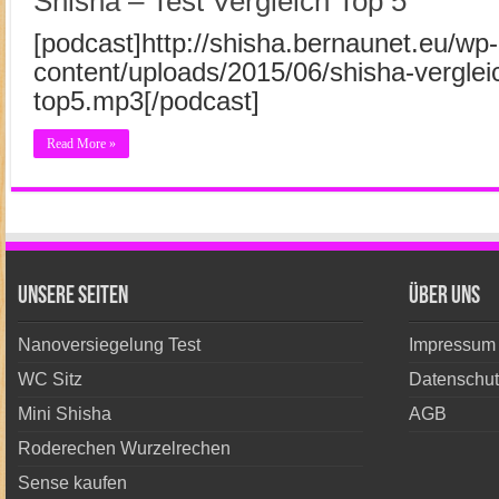
Shisha – Test Vergleich Top 5
[podcast]http://shisha.bernaunet.eu/wp-
content/uploads/2015/06/shisha-verglei
top5.mp3[/podcast]
Read More »
unsere Seiten
Über Uns
Nanoversiegelung Test
Impressum
WC Sitz
Datenschut
Mini Shisha
AGB
Roderechen Wurzelrechen
Sense kaufen