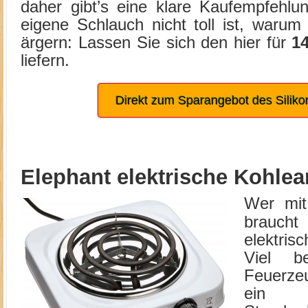
daher gibt’s eine klare Kaufempfehl
eigene Schlauch nicht toll ist, waru
ärgern: Lassen Sie sich den hier für
1
liefern.
Direkt zum Sparangebot des Silik
Elephant elektrische Kohle
Wer mit
braucht
elektri
Viel b
Feuerze
ein 