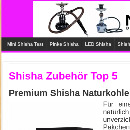
Mini Shisha Test
Pinke Shisha
LED Shisha
Shish
Shisha Zubehör Top 5
Premium Shisha Naturkohle
Für ein
natürl
unverz
Päkchen 