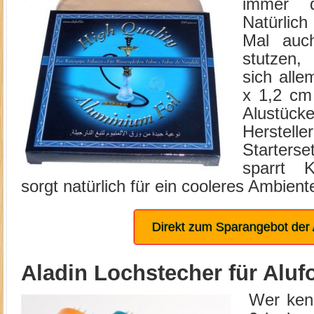
immer di
Natürlic
Mal auch
stutzen
sich alle
x 1,2 cm
Alustüc
Herstel
Starterse
sparrt 
sorgt natürlich für ein cooleres Ambien
Direkt zum Sparangebot der A
Aladin Lochstecher für Alufo
Wer ken