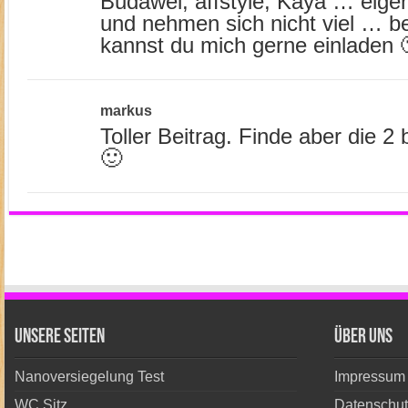
Budawei, affstyle, Kaya … eigent
und nehmen sich nicht viel … b
kannst du mich gerne einladen 
markus
Toller Beitrag. Finde aber die 2 
🙂
unsere Seiten
Über Uns
Nanoversiegelung Test
Impressum
WC Sitz
Datenschut