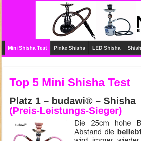
Mini Shisha Test
Pinke Shisha
LED Shisha
Shish
Top 5 Mini Shisha Test
Platz 1 –
budawi® – Shisha
(Preis-Leistungs-Sieger)
Die 25cm hohe Bu
Abstand die
belieb
wird immer wieder