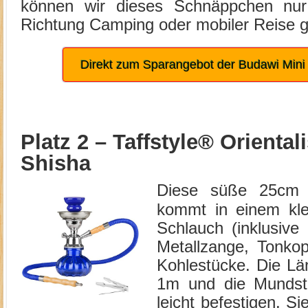
können wir dieses Schnäppchen nu
Richtung Camping oder mobiler Reise g
Direkt zum Sparangebot der Budawi Mini
Platz 2 –
Taffstyle® Oriental
Shisha
Diese süße 25cm T
kommt in einem kle
Schlauch (inklusive
Metallzange, Tonkop
Kohlestücke. Die Lä
1m und die Mundstü
leicht befestigen. Si