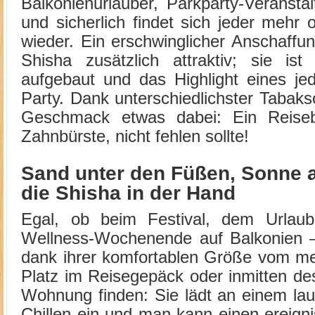
Balkonienurlauber, Parkparty-Veranstalt
und sicherlich findet sich jeder mehr 
wieder. Ein erschwinglicher Anschaffu
Shisha zusätzlich attraktiv; sie is
aufgebaut und das Highlight eines je
Party. Dank unterschiedlichster Tabakso
Geschmack etwas dabei: Ein Reisebe
Zahnbürste, nicht fehlen sollte!
Sand unter den Füßen, Sonne a
die Shisha in der Hand
Egal, ob beim Festival, dem Urla
Wellness-Wochenende auf Balkonien –
dank ihrer komfortablen Größe vom me
Platz im Reisegepäck oder inmitten de
Wohnung finden: Sie lädt an einem 
Chillen ein und man kann einen ereign