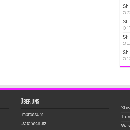
Shi
22
Shi
15
Shi
10
Shi
10
Über Uns
Shi
Impressum
Tre
Datenschutz
Wass