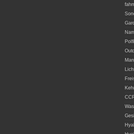
fahr
Sono
Gar
Nam
Polfi
Outd
Mant
Lic
Frei
Keh
CCR
Was
Gesi
Hyal