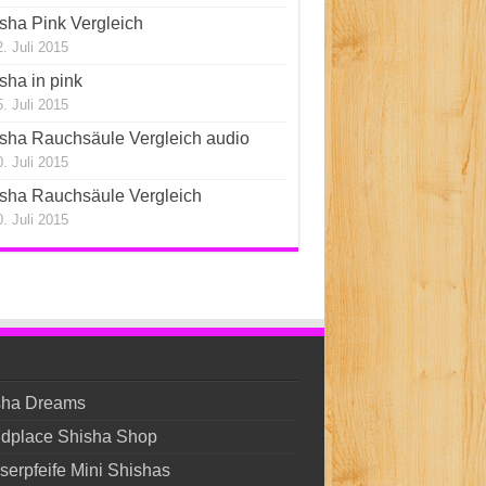
sha Pink Vergleich
. Juli 2015
sha in pink
. Juli 2015
sha Rauchsäule Vergleich audio
. Juli 2015
sha Rauchsäule Vergleich
. Juli 2015
sha Dreams
ndplace Shisha Shop
erpfeife Mini Shishas