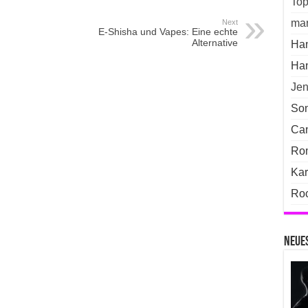
Top
ma
Next
E-Shisha und Vapes: Eine echte
Alternative
Ha
Ha
Jen
Son
Can
Ro
Kar
Ro
Neues