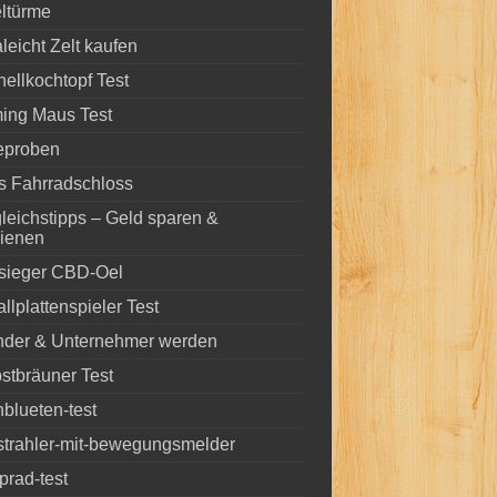
ltürme
aleicht Zelt kaufen
ellkochtopf Test
ing Maus Test
eproben
s Fahrradschloss
leichstipps – Geld sparen &
dienen
tsieger CBD-Oel
llplattenspieler Test
nder & Unternehmer werden
stbräuner Test
blueten-test
strahler-mit-bewegungsmelder
prad-test