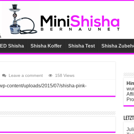
ED Shisha
Shisha Koffer
Shisha Test
Shisha Zubeh
Leave a comment
158 Views
Hin
/wp-content/uploads/2015/07/shisha-pink-
wur
Aff
Pro
Letz
Jul