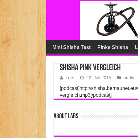
Mini Shisha Test
Pinke Shisha
L
Shisha Pink Vergleich
Lars
22. Juli 2015
audio
[podcast]http://shisha.bernaunet.eu
vergleich.mp3[/podcast]
About Lars