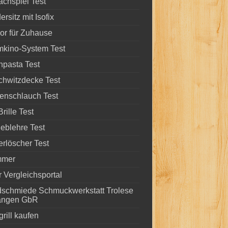
chspiel Test
ersitz mit Isofix
or für Zuhause
mkino-System Test
pasta Test
chwitzdecke Test
enschlauch Test
rille Test
eblehre Test
rlöscher Test
mer
 Vergleichsportal
dschmiede Schmuckwerkstatt Trolese
angen GbR
rill kaufen