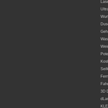
Lase
Ultr
Wurf
Dus
Geh
Was
Wein
Pote
Kosh
Sei
Fern
Fahr
3D D
dLan
KLE