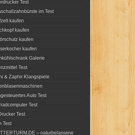
rdrucker Test
aschallzahnbürste im Test
zelt kaufen
chkopf kaufen
örschutz kaufen
serkocher kaufen
kühlschrank Galerie
nzmittel Test
i & Zaphir Klangspiele
fenblasenmaschinen
gesteuertes Auto Test
radcomputer Test
rucker Test
 Test
TTERTURM.DE – naturbelassene