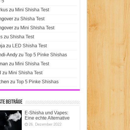
 5
rkus
zu
Mini Shisha Test
ngover
zu
Shisha Test
ngover
zu
Mini Shisha Test
s
zu
Shisha Test
ja
zu
LED Shisha Test
di-Andy
zu
Top 5 Pinke Shishas
man
zu
Mini Shisha Test
l
zu
Mini Shisha Test
chen
zu
Top 5 Pinke Shishas
te Beiträge
E-Shisha und Vapes:
Eine echte Alternative
26. Dezember 2022