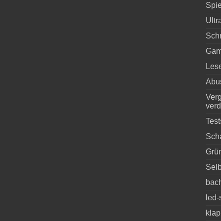
Spie
Ultr
Schn
Gam
Les
Abu
Verg
ver
Tes
Scha
Grü
Selb
bach
led-
klap