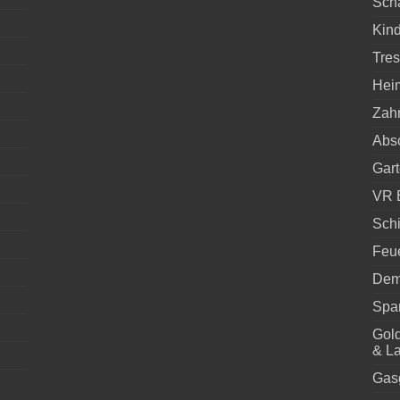
Scha
Kind
Tres
Hei
Zahn
Abs
Gart
VR B
Schi
Feue
Dem
Spar
Gol
& L
Gasg