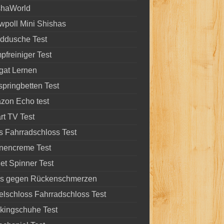
shaWorld
wpoll Mini Shishas
ddusche Test
freiniger Test
gat Lernen
pringbetten Test
zon Echo test
t TV Test
 Fahrradschloss Test
nencreme Test
et Spinner Test
ps gegen Rückenschmerzen
lschloss Fahrradschloss Test
kingschuhe Test