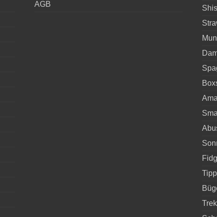
AGB
Shi
Stra
Mun
Damp
Spa
Boxs
Ama
Smar
Abus
Son
Fidg
Tip
Büge
Trek